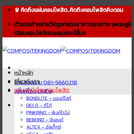
Skip
♛ คิดถึงแผ่นคอมโพสิต..คิดถึงคอมโพสิตคิงดอม
to
ตัวแทนจำหน่ายวัสดุตกแต่งอาคารคุณภาพ แผ่นอลูมิ
content
เนียมคอมโพสิตและอุปกรณ์อื่นๆ
หน้าหลัก
เกี่ยวกับเรา
โทรสอบถาม 081-5660218
แผ่นอลูมิเนียมคอมโพสิต
เพิ่มเพื่อน LINE@
BONDLITE – บอนด์ไลท์
DECO – ดีโก้
PINKRINO – พิงค์ไรโน่
BEBOND – บีบอนด์
ALTEX – อัลเท็กซ์
VEGA – เวก้า