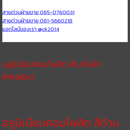
สายด่วนฝ่ายขาย 085-0760031
สายด่วนฝ่ายขาย 081-5660218
แอดไลน์ของเรา @ck2014
อลูมิเนียมคอมโพสิต สีเมทัลลิก
(Metallic)
อลูมิเนียมคอมโพสิต สีด้าน