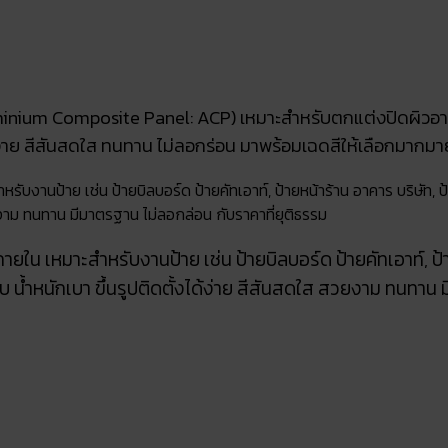
uminium Composite Panel: ACP) เหมาะสำหรับตกแต่งปิดผิวอ
ได้ง่าย สีสันสดใส ทนทาน ไม่ลอกร่อน มาพร้อมเฉดสีให้เลือกมากมา
รับงานป้าย เช่น ป้ายบิลบอร์ด ป้ายคัทเอาท์, ป้ายหน้าร้าน อาคาร บริษัท, 
วยงาม ทนทาน มีมาตรฐาน ไม่ลอกล่อน กับราคาที่ยุติธรรม
ายใน เหมาะสำหรับงานป้าย เช่น ป้ายบิลบอร์ด ป้ายคัทเอาท์, ป
บ น้ำหนักเบา ขึ้นรูปติดตั้งได้ง่าย สีสันสดใส สวยงาม ทนทาน 