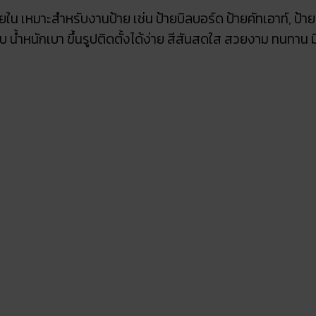
ใน เหมาะสำหรับงานป้าย เช่น ป้ายบิลบอร์ด ป้ายคัทเอาท์, ป้า
บ น้ำหนักเบา ขึ้นรูปติดตั้งได้ง่าย สีสันสดใส สวยงาม ทนทาน 