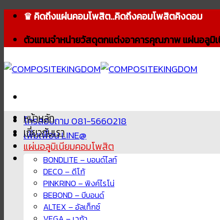
Skip
♛ คิดถึงแผ่นคอมโพสิต..คิดถึงคอมโพสิตคิงดอม
to
ตัวแทนจำหน่ายวัสดุตกแต่งอาคารคุณภาพ แผ่นอลูมิเ
content
หน้าหลัก
โทรสอบถาม 081-5660218
เกี่ยวกับเรา
เพิ่มเพื่อน LINE@
แผ่นอลูมิเนียมคอมโพสิต
BONDLITE – บอนด์ไลท์
DECO – ดีโก้
PINKRINO – พิงค์ไรโน่
BEBOND – บีบอนด์
ALTEX – อัลเท็กซ์
VEGA – เวก้า