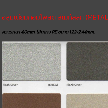
อลูมิเนียมคอมโพสิต สีเมทัลลิก (META
ความหนา 4.0mm. ไส้กลาง PE ขนาด 1.22×2.44mm.